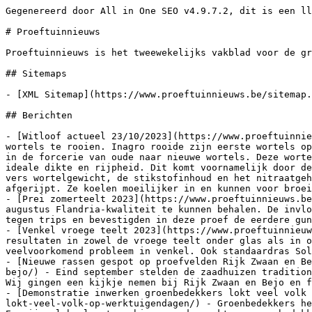
Gegenereerd door All in One SEO v4.9.7.2, dit is een llms.txt bestand, gebruikt door LLMs om de site te indexeren.

# Proeftuinnieuws

Proeftuinnieuws is het tweewekelijks vakblad voor de groente- en kleinfruitteler

## Sitemaps

- [XML Sitemap](https://www.proeftuinnieuws.be/sitemap.xml): Contains all public & indexable URLs for this website.

## Berichten

- [Witloof actueel 23/10/2023](https://www.proeftuinnieuws.be/rubrieken/witloof/witloof-actueel-23-10-2023/) - Half oktober zijn de meeste telers begonnen met hun wortels te rooien. Inagro rooide zijn eerste wortels op 17 oktober. De eerste wortels die van het veld komen zijn vroege rassen. Telers maken binnenkort de overgang in de forcerie van oude naar nieuwe wortels. Deze wortels moeten eerst nog worden bewaard in de frigo vóór ze worden geforceerd. Nog niet alle wortels hebben de ideale dikte en rijpheid. Dit komt voornamelijk door de late zaai begin dit seizoen. De rijpheid van de wortels wordt bepaald op basis van het drogestofgehalte, het vers wortelgewicht, de stikstofinhoud en het nitraatgehalte. Hogere gehaltes aan stikstof en nitraat wijzen op nog actieve wortels die nog niet volledig zijn afgerijpt. Ze koelen moeilijker in en kunnen voor broei in de forcerie zorgen. Je moet hier aandachtig voor zijn om bewaarziekten zoals bacterierot te vermijden.
- [Prei zomerteelt 2023](https://www.proeftuinnieuws.be/rubrieken/vollegrond/prei-zomerteelt-2023/) - Sterkte tegen trips is zeer belangrijk om bij oogst eind augustus Flandria-kwaliteit te kunnen behalen. De invloed van de rassenkeuze is soms groter dan het al of niet behandelen tegen trips. Darter en Oslo zijn zeer sterk tegen trips en bevestigden in deze proef de eerdere gunstige resultaten. Ook Floccus en Puncher bevestigden de goede
- [Venkel vroege teelt 2023](https://www.proeftuinnieuws.be/rubrieken/vollegrond/venkel-vroege-teelt-2023/) - Voor het vierde jaar op rij toont het ras Clodio prima resultaten in zowel de vroege teelt onder glas als in openlucht. Dit ras met een gunstig stukgewicht en een goede maatsortering is ook sterk tegen schot, een veelvoorkomend probleem in venkel. Ook standaardras Solaris is een goede keuze als er tijdig wordt geoogst om
- [Nieuwe rassen gespot op proefvelden Rijk Zwaan en Bejo](https://www.proeftuinnieuws.be/rubrieken/vollegrond/nieuwe-rassen-gespot-op-proefvelden-rijk-zwaan-en-bejo/) - Eind september stelden de zaadhuizen traditioneel hun proefvelden vollegrondsgroenten in Nederland open. Al waren ze dit jaar niet allemaal van de partij. Wij gingen een kijkje nemen bij Rijk Zwaan en Bejo en focusten daarbij op het rassenaanbod voor de Belgische markt.
- [Demonstratie inwerken groenbedekkers lokt veel volk op Werktuigendagen](https://www.proeftuinnieuws.be/rubrieken/vollegrond/demonstratie-inwerken-groenbedekkers-lokt-veel-volk-op-werktuigendagen/) - Groenbedekkers hebben heel wat voordelen voor de bodemstructuur, maar het is niet altijd evident om er opnieuw vanaf te geraken. Er zijn al heel wat machines op de markt om groenbedekkers te vernietigen. Tijdens een demonstratie op de Werktuigendagen toonden tien machines gaande van frezen, maaiers, cultivatoren, schijveneggen tot ecoploegen hun troeven.
- [Alternatieve koolvliegbeheersing in de praktijk uitgetest](https://www.proeftuinnieuws.be/rubrieken/thema/alternatieve-koolvliegbeheersing-in-de-praktijk-uitgetest/) - Tijdens het SUSCABFLY-project worden duurzame technieken om koolvlieg te beheersen in praktijkomstandigheden uitgetest. Dit jaar toonden de inzet van aaltjes, een organische meststof afkomstig uit de insectenkweek en het wegblazen van de eitjes met een onkruidwieder in proeven potentieel. Met deze technieken zoeken we in 2024 verder naar beloftevolle combinaties.
- [Lage plaagdruk in de witloofwortelteelt in 2023](https://www.proeftuinnieuws.be/rubrieken/thema/lage-plaagdruk-in-de-witloofwortelteelt-in-2023/) - De start van de zaai van witloof gaat gepaard met de start van het waarnemings- en waarschuwingssysteem. En dat was dit jaar later dan vorig jaar. Daarnaast vertoonde niet alleen de neerslag maar ook de temperatuur aanzienlijke verschillen in vergelijking met vorig jaar. Bij het begin van de waarnemingen was er weinig druk van de
- [Nieuwe middelen en gevestigde waarden op groenteplatform Bayer](https://www.proeftuinnieuws.be/rubrieken/thema/nieuwe-middelen-en-gevestigde-waarden-op-groenteplatform-bayer/) - Eind september – begin oktober stelde Bayer CropScience zijn groenteplatform open om de werking van zijn middelen te tonen aan de sector. Gekende middelen bevestigden hun werking en er werden uiteraard ook wat nieuwigheden getoond. Zo kunnen worteltelers uitkijken naar een nieuw fungicide voor volgend seizoen.
- [Duurzame bestrijding van Nesidiocoris: een overzicht van vier jaar onderzoek](https://www.proeftui