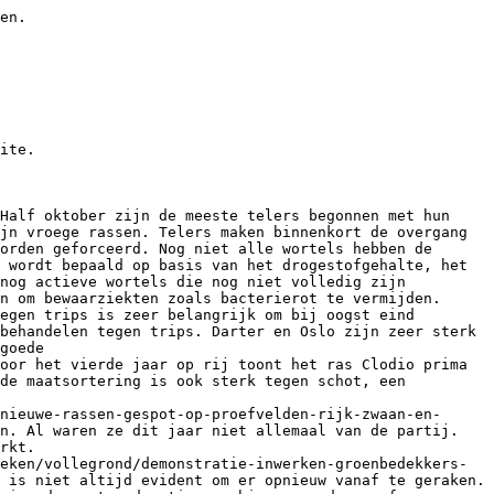
tof. De planten werden bewaard tot 23 juli en vervolgens in containers geplant. Gedurende twee weken werden de planten buiten opgekweekt en vervolgens in de kas gebracht. Bij de hergroei werden de planten beoordeeld op groeikracht en werd het uitvalpercentage gere