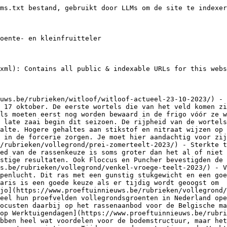
nnieuws.be/rubrieken/thema/duurzame-bestrijding-van-nesidiocoris-een-overzicht-van-vier-jaar-onderzoek/) - Duurzame bestrijding van de roofwants Nesidiocoris tenuis is voorlopig nog niet evident. Onderzoek uitgevoerd in het NESI-project heeft aangetoond dat een grote, preventieve populatie van Macrolophus pygmaeus en Dicyphus errans een uitgesproken negatief effect had op de populatiegrootte van de roofwants en de schade die ze veroorzaakt. Sesam als vanggewas bleek aantrekkelijker voor N. tenuis
- [Verwelking in paprika lijkt niet alleen veroorzaakt door Fusarium](https://www.proeftuinnieuws.be/rubrieken/thema/verwelking-in-paprika-lijkt-niet-alleen-veroorzaakt-door-fusarium/) - De laatste jaren worden verschillende paprikateelten in België en Nederland getroffen door een verwelkingsziekte. De exacte oorzaak is nog niet volledig duidelijk. Uit praktijkstalen werd een zeer pathogene Fusarium oxysporum geïdentificeerd die verantwoordelijk was voor verwelking in 2021 en 2022. Maar deze Fusarium komt in de staalnames van dit jaar niet opnieuw naar boven als
- [Soorten hypersluipwespen in paprikaserre in kaart gebracht](https://www.proeftuinnieuws.be/rubrieken/thema/soorten-hypersluipwespen-in-paprikaserre-in-kaart-gebracht/) - De biologische bladluisbestrijding in paprika wordt bemoeilijkt door de aanwezigheid van hypersluipwespen. Uit waarnemingen blijkt dat ze meer dan de helft van de nuttige sluipwespmummies kunnen parasiteren. De hypersluipwespen zijn haast het hele jaar aanwezig. Welke soorten belangrijk zijn, wisselt sterk doorheen het seizoen en bovendien is de situatie per bedrijf anders. Hun beheersing is
- [Nieuwe ToBRFV-resistente rassen tonen geen virusopbouw of -symptomen](https://www.proeftuinnieuws.be/rubrieken/thema/nieuwe-tobrfv-resistente-rassen-tonen-geen-virusopbouw-of-symptomen/) - Twee nieuwe rassen van De Ruiter, DRTH 2911 en DRTC 9518, die het zaadhuis als intermediair resistent labelt, werden in twee groeikamerproeven besmet met een hoge ToBRFV-concentratie. In beide proeven werd bij de twee geteste rassen geen virusopbouw gemeten. Er werden op de resistente rassen ook geen virussymptomen waargenomen. Ter controle werd een ras zonder
- [Nieuwe zelftest voor ToBRFV-detectie geëvalueerd](https://www.proeftuinnieuws.be/rubrieken/thema/nieuwe-zelftest-voor-tobrfv-detectie-geevalueerd/) - Met de testkit van Spark Radar kan je op je bedrijf bladmateriaal testen op ToBRFV. Bij aanwezigheid van ToBRFV zal deze test een fluorescent signaal geven. Uit onze testen blijkt dat dit signaal steeds even sterk is, of het nu om een hoge of een lage virusconcentratie gaat. Maar de test toont ook nog een
- [VBT-kwartaalcijfers: Derde kwartaal 2023](https://www.proeftuinnieuws.be/rubrieken/andere-artikels/vbt-kwartaalcijfers/vbt-kwartaalcijfers-derde-kwartaal-2023/) - Het VBT stelt elk kwartaal een overzicht op waarin je de aanvoer en prijzen vindt van de afgelopen drie maanden, in vergelijking met dezelfde periode vorig jaar. In deze editie vind je de kwartaalcijfers voor het derde kwartaal van 2023.
- [Alternatieve sla lenteteelt 2023](https://www.proeftuinnieuws.be/rubrieken/glas/alternatieve-sla-lenteteelt-2023/) - Bij groene eikenbladsla blijft het zoeken naar de meest geschikte opvolger voor hoofdras Kitonia. Bij lollo bionda behaalde Teramo het hoogste gewicht in combinatie met mooie kropeigenschappen. Het nieuwe ras Limambo groeide onder deze koudere omstandigheden trager. Bij Romeinse sla lijkt Patrona het meest aangewezen ras.
- [Met nieuwe technieken en modellen werken aan witloofkwaliteit](https://www.proeftuinnieuws.be/rubrieken/witloof/met-nieuwe-technieken-en-modellen-werken-aan-witloofkwaliteit/) - Zowel de opkomst, de rooidatum als de bewaring en zeker de forcerie hebben een heel sterke invloed op de eindkwaliteit van het witloof. Met nieuwe technieken en modellen trachten we in elke fase van de productie in te zetten op kwaliteitsverbetering. Zo zoeken we naar de link tussen opkomst en bodemvocht om de opkomst te
- [Kleinfruit actueel 23/10/2023](https://www.proeftuinnieuws.be/rubrieken/kleinfruit/kleinfruit-actueel-23-10-2023/) - We willen er nog eens voor waarschuwen dat vroeg inpakken van trayplanten grote gevolgen kan hebben. We merken dat er een periode met weinig werk dreigt aan te komen door het heel snelle teeltverloop van de najaarsteelten. Maar het is geen goed idee om zomaar snel te gaan inpakken, zeker niet voor lange en extra-lange bewaring. Dat willen we nog eens illustreren met de resultaten van een proef uit 1999. Trayplanten van het ras Elsanta werden op 25 juli 1999 in zwarte polypropyleentrays gestekt. De planten werden opgekweekt in openlucht. Vanaf 26 oktober 1999 tot 18 januari 2000 werden er wekelijks planten gerooid (Tabel 1). Deze werden in de koelcel bij -1,5°C bewaard. Bij elke rooidatum werden de wortels van de planten geanalyseerd op reduceerbare suikers, zetmeel en droge s