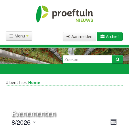
Menu
Aanmelden
Archief
U bent hier:
Home
Evenementen
8/2026
Evene
Weerg
Maand