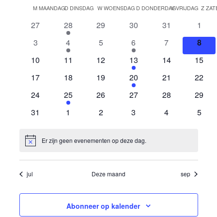
Selecteer
weerg
naviga
M
MAANDAG
D
DINSDAG
W
WOENSDAG
D
DONDERDAG
V
VRIJDAG
Z
ZAT
een
Kalender
naviga
datum.
0
1
0
0
0
0
27
28
29
30
31
1
van
evenementen
evenement
evenementen
evenementen
evenementen
even
0
1
0
1
0
0
3
4
5
6
7
8
Evenementen
evenementen
evenement
evenementen
evenement
evenementen
even
0
0
0
1
0
0
10
11
12
13
14
15
evenementen
evenementen
evenementen
evenement
evenementen
evene
0
0
0
2
0
0
17
18
19
20
21
22
evenementen
evenementen
evenementen
evenementen
evenementen
evene
0
3
0
0
0
0
24
25
26
27
28
29
evenementen
evenementen
evenementen
evenementen
evenementen
evene
0
0
0
0
0
0
31
1
2
3
4
5
evenementen
evenementen
evenementen
evenementen
evenementen
even
Er zijn geen evenementen op deze dag.
Bericht
jul
Deze maand
sep
Abonneer op kalender