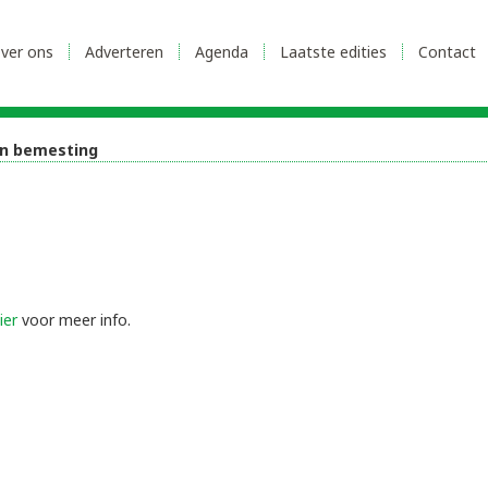
ver ons
Adverteren
Agenda
Laatste edities
Contact
en bemesting
ier
voor meer info.