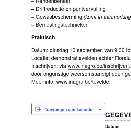
– Randenbeheer
– Driftreductie en puntvervuiling
– Gewasbescherming
(komt in aanmerking 
– Bemestingstechnieken
Praktisch
Datum: dinsdag 10 september, van 9.30 to
Locatie: demonstratievelden achter Flora
Inschrijven: via
www.inagro.be/inschrijven
.
door ongunstige weersomstandigheden geno
Meer info:
www.inagro.be/tevelde
.
Toevoegen aan kalender
GEGEV
Datum: