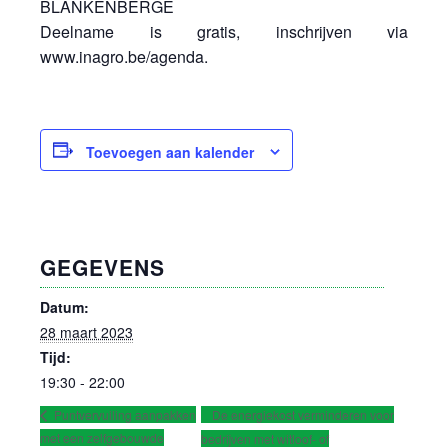
BLANKENBERGE
Deelname is gratis, inschrijven via
www.inagro.be/agenda.
Toevoegen aan kalender
GEGEVENS
Datum:
28 maart 2023
Tijd:
19:30 - 22:00
De energiekost verminderen voor
Puntvervuiling aanpakken
met een zelfgebouwde
bedrijven met witloof- of