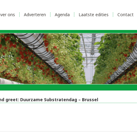
ver ons
Adverteren
Agenda
Laatste edities
Contact
and greet: Duurzame Substratendag – Brussel