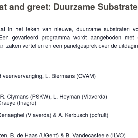
peat and greet: Duurzame Substrat
at in het teken van nieuwe, duurzame substraten vo
. Een gevarieerd programma wordt aangeboden met o
an zaken vertellen en een panelgesprek over de uitdagi
nd veenvervanging, L. Biermans (OVAM)
, R. Clymans (PSKW), L. Heyman (Viaverda)
raeye (Inagro)
enaeghel (Viaverda) & A. Kerbusch (pcfruit)
raten, B. de Haas (UGent) & B. Vandecasteele (ILVO)