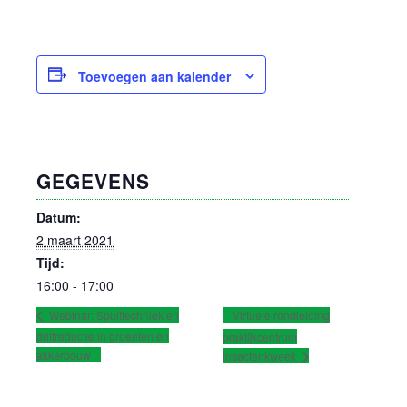
Toevoegen aan kalender
GEGEVENS
Datum:
2 maart 2021
Tijd:
16:00 - 17:00
Virtuele rondleiding
Webinar: Spuittechniek en
driftreductie in groenten en
praktijkcentrum
akkerbouw
insectenkweek