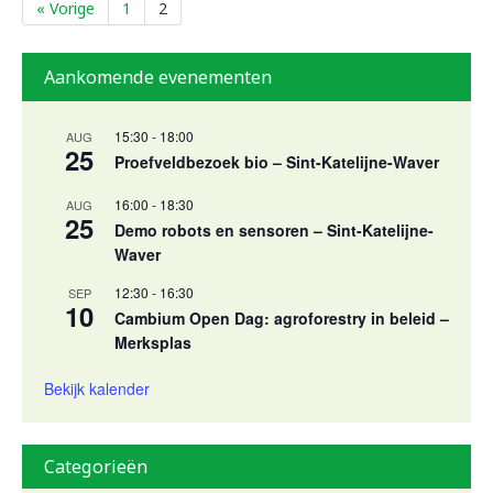
« Vorige
1
2
Aankomende evenementen
15:30
-
18:00
AUG
25
Proefveldbezoek bio – Sint-Katelijne-Waver
16:00
-
18:30
AUG
25
Demo robots en sensoren – Sint-Katelijne-
Waver
12:30
-
16:30
SEP
10
Cambium Open Dag: agroforestry in beleid –
Merksplas
Bekijk kalender
Categorieën