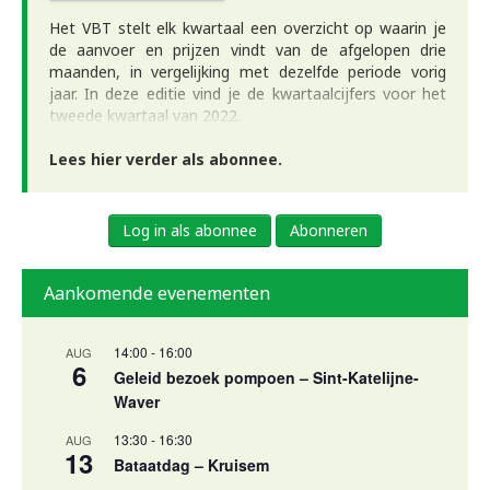
Het VBT stelt elk kwartaal een overzicht op waarin je
de aanvoer en prijzen vindt van de afgelopen drie
maanden, in vergelijking met dezelfde periode vorig
jaar. In deze editie vind je de kwartaalcijfers voor het
tweede kwartaal van 2022.
Lees hier verder als abonnee.
Log in als abonnee
Abonneren
Aankomende evenementen
14:00
-
16:00
AUG
6
Geleid bezoek pompoen – Sint-Katelijne-
Waver
13:30
-
16:30
AUG
13
Bataatdag – Kruisem