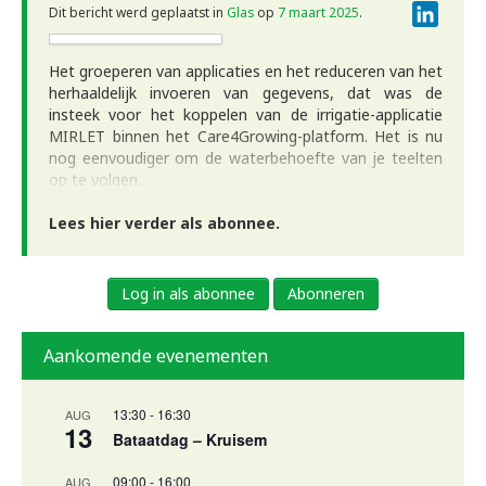
Linke
Dit bericht werd geplaatst in
Glas
op
7 maart 2025
.
Het groeperen van applicaties en het reduceren van het
herhaaldelijk invoeren van gegevens, dat was de
insteek voor het koppelen van de irrigatie-applicatie
MIRLET binnen het Care4Growing-platform. Het is nu
nog eenvoudiger om de waterbehoefte van je teelten
op te volgen.
Lees hier verder als abonnee.
Log in als abonnee
Abonneren
Aankomende evenementen
13:30
-
16:30
AUG
13
Bataatdag – Kruisem
09:00
-
16:00
AUG