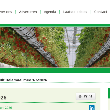
ver ons
Adverteren
Agenda
Laatste edities
Contact
ruit Helemaal mee 1/6/2026
Print
026
LinkedI
juni 2026
.