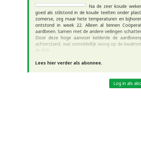
Na de zeer koude weken 2
goed als stilstond in de koude teelten onder plas
zomerse, zeg maar hete temperaturen en bijhor
ontstond in week 22. Alleen al binnen Coöpera
aardbeien. Samen met de andere veilingen schatten
Door deze hoge aanvoer kelderde de aardbeienpr
achterstand, wat onmiddellijk woog op de kwalitei
de klok.
Lees hier verder als abonnee.
Log in als a