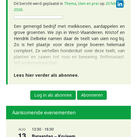
Linke
Dit bericht werd geplaatst in
Thema
,
Uien en prei
op
20 februari
2026
.
Een gemengd bedrijf met melkkoeien, aardappelen en
grove groenten. We zijn in West-Vlaanderen. Kristof en
Hendrik Delbeke namen daar de teelt van uien nog bij.
Zo is het plaatje voor deze jonge boeren helemaal
compleet. Ze vertellen honderduit over deze teelt, van
planten en zaaien tot rooi en bewaring. Enthousiast.
Vol ondernemerschap.
Lees hier verder als abonnee.
Log in als abonnee
Abonneren
Aankomende evenementen
13:30
-
16:30
AUG
13
Bataatdag – Kruisem