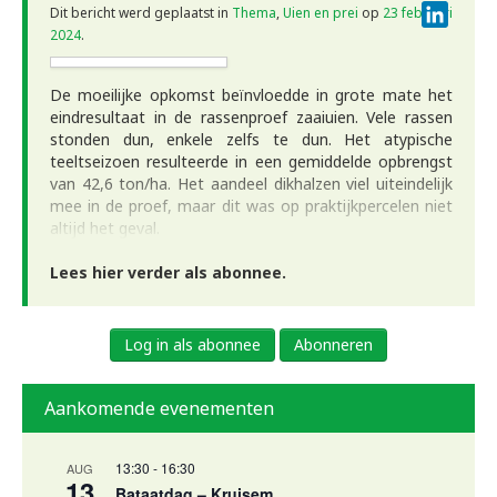
Linke
Dit bericht werd geplaatst in
Thema
,
Uien en prei
op
23 februari
2024
.
De moeilijke opkomst beïnvloedde in grote mate het
eindresultaat in de rassenproef zaaiuien. Vele rassen
stonden dun, enkele zelfs te dun. Het atypische
teeltseizoen resulteerde in een gemiddelde opbrengst
van 42,6 ton/ha. Het aandeel dikhalzen viel uiteindelijk
mee in de proef, maar dit was op praktijkpercelen niet
altijd het geval.
Lees hier verder als abonnee.
Log in als abonnee
Abonneren
Aankomende evenementen
13:30
-
16:30
AUG
13
Bataatdag – Kruisem