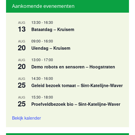
Aankomende evenementen
13:30
-
16:30
AUG
13
Bataatdag – Kruisem
09:00
-
16:00
AUG
20
Uiendag – Kruisem
13:00
-
17:00
AUG
20
Demo robots en sensoren – Hoogstraten
14:30
-
16:00
AUG
25
Geleid bezoek tomaat – Sint-Katelijne-Waver
15:30
-
18:00
AUG
25
Proefveldbezoek bio – Sint-Katelijne-Waver
Bekijk kalender