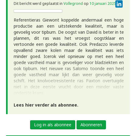
Linke
Dit bericht werd geplaatst in
Vollegrond
op
10 januari 2025
.
Referentieras Giewont koppelde andermaal een hoge
productie aan een uitstekende kwaliteit, maar is
gevoelig voor tipburn. De oogst van David is beter in te
plannen, dit ras was het vroegst oogstklaar en
vertoonde een goede kwaliteit. Ook Predazzo leverde
opvallend zware kolen maar de kwaliteit was iets
minder goed. Icerok viel opnieuw op met een heel
goede vastheid maar is gevoeliger voor bladziekten en
ook tipburn. Het nieuwe ras Salomo toonde een heel
goede vastheid maar lijkt dan weer gevoelig voor
schift. Het knolvoetresistente ras Paxton overtuigde
niet in deze eerste vrucht door een minder vaste
onderste krans.
Lees hier verder als abonnee.
Log in als abonnee
Abonneren