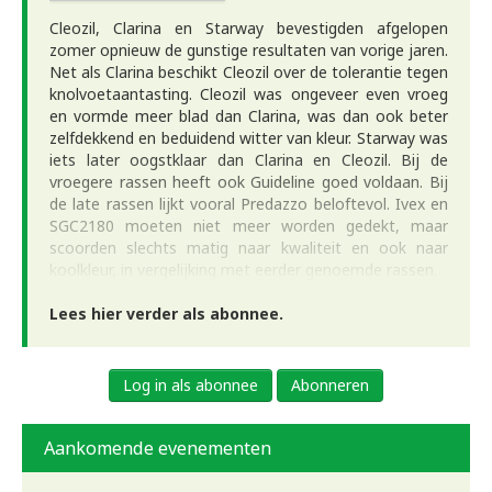
Cleozil, Clarina en Starway bevestigden afgelopen
zomer opnieuw de gunstige resultaten van vorige jaren.
Net als Clarina beschikt Cleozil over de tolerantie tegen
knolvoetaantasting. Cleozil was ongeveer even vroeg
en vormde meer blad dan Clarina, was dan ook beter
zelfdekkend en beduidend witter van kleur. Starway was
iets later oogstklaar dan Clarina en Cleozil. Bij de
vroegere rassen heeft ook Guideline goed voldaan. Bij
de late rassen lijkt vooral Predazzo beloftevol. Ivex en
SGC2180 moeten niet meer worden gedekt, maar
scoorden slechts matig naar kwaliteit en ook naar
koolkleur, in vergelijking met eerder genoemde rassen.
Lees hier verder als abonnee.
Log in als abonnee
Abonneren
Aankomende evenementen