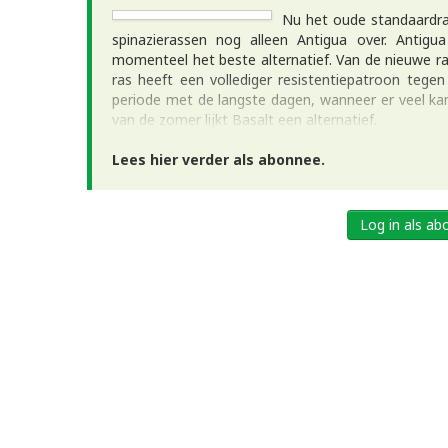
Nu het oude standaardras
spinazierassen nog alleen Antigua over. Antig
momenteel het beste alternatief. Van de nieuwe ra
ras heeft een vollediger resistentiepatroon tege
periode met de langste dagen, wanneer er veel kans
van de zomer lijkt Basalt een alternatief.
Lees hier verder als abonnee.
Log in als a