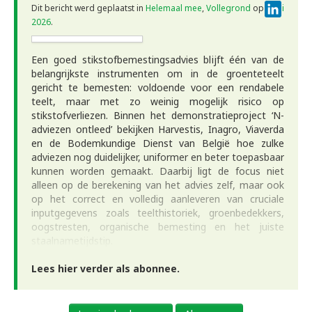
Linke
Dit bericht werd geplaatst in
Helemaal mee
,
Vollegrond
op
2 juli
2026
.
Een goed stikstofbemestingsadvies blijft één van de
belangrijkste instrumenten om in de groenteteelt
gericht te bemesten: voldoende voor een rendabele
teelt, maar met zo weinig mogelijk risico op
stikstofverliezen. Binnen het demonstratieproject ‘N-
adviezen ontleed’ bekijken Harvestis, Inagro, Viaverda
en de Bodemkundige Dienst van België hoe zulke
adviezen nog duidelijker, uniformer en beter toepasbaar
kunnen worden gemaakt. Daarbij ligt de focus niet
alleen op de berekening van het advies zelf, maar ook
op het correct en volledig aanleveren van cruciale
inputgegevens zoals teelthistoriek, groenbedekkers,
oogstresten, organische bemesting en het juiste
staalnametijdstip.
Lees hier verder als abonnee.