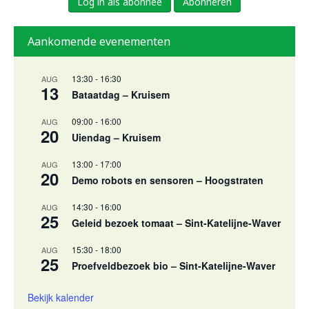
Log in als abonnee
Abonneren
Aankomende evenementen
13:30
-
16:30
AUG
13
Bataatdag – Kruisem
09:00
-
16:00
AUG
20
Uiendag – Kruisem
13:00
-
17:00
AUG
20
Demo robots en sensoren – Hoogstraten
14:30
-
16:00
AUG
25
Geleid bezoek tomaat – Sint-Katelijne-Waver
15:30
-
18:00
AUG
25
Proefveldbezoek bio – Sint-Katelijne-Waver
Bekijk kalender