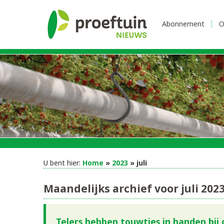
Abonnement
O
U bent hier:
Home
»
2023
» juli
Maandelijks archief voor juli 202
Telers hebben touwtjes in handen bi