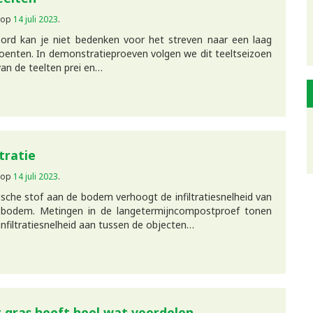
op
14 juli 2023
.
ord kan je niet bedenken voor het streven naar een laag
groenten. In demonstratieproeven volgen we dit teeltseizoen
an de teelten prei en…
tratie
op
14 juli 2023
.
sche stof aan de bodem verhoogt de infiltratiesnelheid van
 bodem. Metingen in de langetermijncompostproef tonen
n infiltratiesnelheid aan tussen de objecten…
gras heeft heel wat voordelen