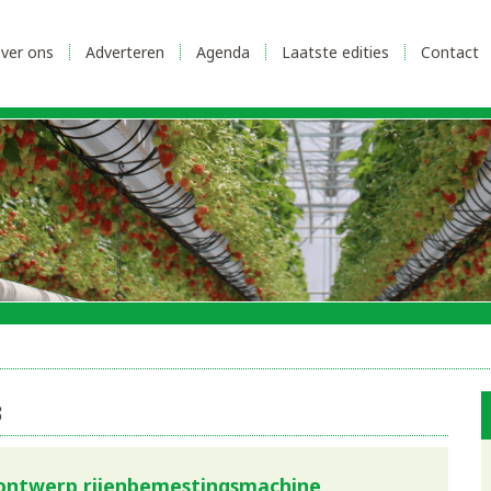
ver ons
Adverteren
Agenda
Laatste edities
Contact
3
j ontwerp rijenbemestingsmachine