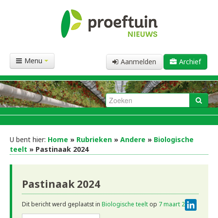
Menu
Aanmelden
Archief
U bent hier:
Home
»
Rubrieken
»
Andere
»
Biologische
teelt
» Pastinaak 2024
Pastinaak 2024
Linke
Dit bericht werd geplaatst in
Biologische teelt
op
7 maart 2025
.