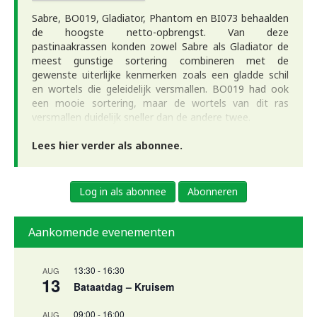
Sabre, BO019, Gladiator, Phantom en BI073 behaalden
de hoogste netto-opbrengst. Van deze
pastinaakrassen konden zowel Sabre als Gladiator de
meest gunstige sortering combineren met de
gewenste uiterlijke kenmerken zoals een gladde schil
en wortels die geleidelijk versmallen. BO019 had ook
een mooie sortering, maar de wortels van dit ras
versmallen duidelijk sneller dan de andere twee.
Lees hier verder als abonnee.
Log in als abonnee
Abonneren
Aankomende evenementen
13:30
-
16:30
AUG
13
Bataatdag – Kruisem
09:00
-
16:00
AUG