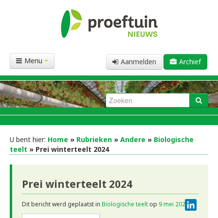
Menu
Aanmelden
Archief
U bent hier:
Home
»
Rubrieken
»
Andere
»
Biologische
teelt
» Prei winterteelt 2024
Prei winterteelt 2024
Linke
Dit bericht werd geplaatst in
Biologische teelt
op
9 mei 2025
.