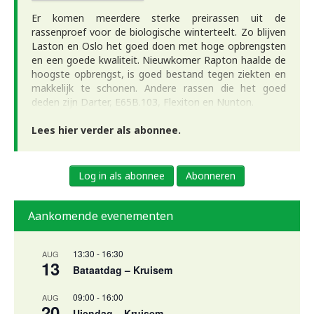
Er komen meerdere sterke preirassen uit de
rassenproef voor de biologische winterteelt. Zo blijven
Laston en Oslo het goed doen met hoge opbrengsten
en een goede kwaliteit. Nieuwkomer Rapton haalde de
hoogste opbrengst, is goed bestand tegen ziekten en
makkelijk te schonen. Andere rassen die het goed
deden zijn Darter, E65B.103, Flexiton en Nunton.
Lees hier verder als abonnee.
Log in als abonnee
Abonneren
Aankomende evenementen
13:30
-
16:30
AUG
13
Bataatdag – Kruisem
09:00
-
16:00
AUG
20
Uiendag – Kruisem