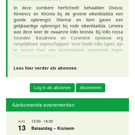
In deze sombere herfstteelt behaalden Divisor,
Kimenoz en Kitonia bij de groene eikenbladsla een
goede opbrengst. Shentaï en Xem gaven een
gelijkaardige opbrengst bij rode eikenbladsla. Limeira
was deze keer de zwaarste lollo bionda. Bij lollo rossa
toonden Basalmine en Corentine opnieuw erg
vergelijkbare eigenschappen. Voor beide lollo-types zijn
er rassen met een intermediaire resistentie tegen
Fusarium beschikbaar.
Lees hier verder als abonnee.
Log in als abonnee
Abonneren
Aankomende evenementen
13:30
-
16:30
AUG
13
Bataatdag – Kruisem