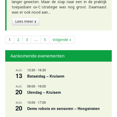
langer geweten. Maar de stap naar een in de praktijk
toepasbare uv-C-strategie was nog groot. Daarnaast
was er ook nood aan…
Lees meer
1
2
3
…
5
Volgende »
Aankomende evenementen
13:30
-
16:30
AUG
13
Bataatdag – Kruisem
09:00
-
16:00
AUG
20
Uiendag – Kruisem
13:00
-
17:00
AUG
20
Demo robots en sensoren – Hoogstraten