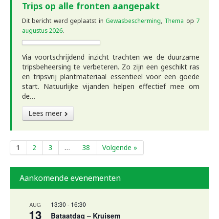
Trips op alle fronten aangepakt
Dit bericht werd geplaatst in
Gewasbescherming
,
Thema
op
7
augustus 2026
.
Via voortschrijdend inzicht trachten we de duurzame
tripsbeheersing te verbeteren. Zo zijn een geschikt ras
en tripsvrij plantmateriaal essentieel voor een goede
start. Natuurlijke vijanden helpen effectief mee om
de…
Lees meer
1
2
3
…
38
Volgende »
Aankomende evenementen
13:30
-
16:30
AUG
13
Bataatdag – Kruisem