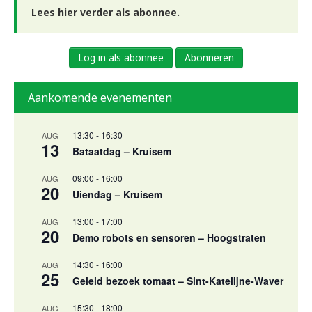
Lees hier verder als abonnee.
Log in als abonnee
Abonneren
Aankomende evenementen
13:30
-
16:30
AUG
13
Bataatdag – Kruisem
09:00
-
16:00
AUG
20
Uiendag – Kruisem
13:00
-
17:00
AUG
20
Demo robots en sensoren – Hoogstraten
14:30
-
16:00
AUG
25
Geleid bezoek tomaat – Sint-Katelijne-Waver
15:30
-
18:00
AUG