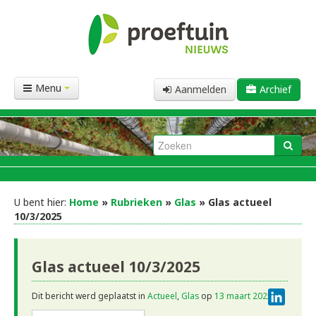
Menu
Aanmelden
Archief
U bent hier:
Home
»
Rubrieken
»
Glas
» Glas actueel
10/3/2025
Glas actueel 10/3/2025
Linke
Dit bericht werd geplaatst in
Actueel
,
Glas
op
13 maart 2025
.