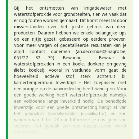
Bij het ontsmetten van irrigatiewater met
waterstofperoxide voor grondteelten, zien we vaak dat
er nog fouten worden gemaakt. Dit komt meestal door
misverstanden over het juiste gebruik van deze
producten. Daarom hebben we enkele belangrijke tips
op een rijtje gezet, gebaseerd op eerdere proeven.
Voor meer vragen of gedetailleerde resultaten kan je
altijd contact opnemen (an.decombel@inagro.be,
051/27 32 79). Bewaring – Bewaar de
waterstofperoxiden in een koele, donkere omgeving
(liefst koelcel). Vooral in verdunde vorm gaat de
hoeveelheid actieve stof sterk achteruit bij
kamertemperatuur. Inwerktijd – Het toepassen met
een pompje op de aanvoerleiding heeft weinig zin. Voor
een goede werking heeft waterstofperoxide namelijk
een voldoende lange inwerktijd nodig. De benodigde
inwerktijd voor een goede ontsmetting hangt af van
het gebruikte handelsmiddel (stabilisator) en kan
variëren van 1 tot 24 uur. Informeer je dus goed van
tevoren. Het gebruik van een tussenciterne wordt
aangeraden.