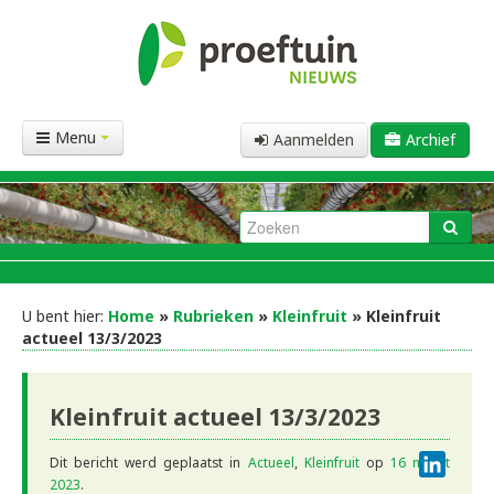
Menu
Aanmelden
Archief
U bent hier:
Home
»
Rubrieken
»
Kleinfruit
» Kleinfruit
actueel 13/3/2023
Kleinfruit actueel 13/3/2023
Linke
Dit bericht werd geplaatst in
Actueel
,
Kleinfruit
op
16 maart
2023
.