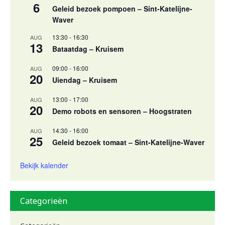
6
Geleid bezoek pompoen – Sint-Katelijne-
Waver
13:30
-
16:30
AUG
13
Bataatdag – Kruisem
09:00
-
16:00
AUG
20
Uiendag – Kruisem
13:00
-
17:00
AUG
20
Demo robots en sensoren – Hoogstraten
14:30
-
16:00
AUG
25
Geleid bezoek tomaat – Sint-Katelijne-Waver
Bekijk kalender
Categorieën