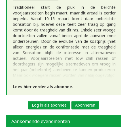
Traditioneel start de pluk in de belichte
voorjaarsteelten begin maart, maar dit areaal is eerder
beperkt. Vanaf 10-15 maart komt daar onbelichte
Sonsation bij, hoewel deze teelt zeer traag op gang
komt door de traagheid van dit ras. Enkele zeer vroege
doorteelten zullen vanaf begin april de aanvoer mee
ondersteunen. Door de evolutie van de kostprijs (niet
alleen energie) en de confrontatie met de traagheid
van Sonsation blijft de interesse in alternatieven
actueel. Voorjaarsteelten met low chill rassen of
doordragers zijn mogelijke alternatieven om vroeg in
het jaar (onbelichte) aardbeien te kunnen produceren.
Maar ook vroegere rassen worden van nabij opgevolgd.
Lees hier verder als abonnee.
Log in als abonnee
Abonneren
Aankomende evenementen