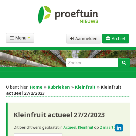
Menu
Aanmelden
Archief
U bent hier:
Home
»
Rubrieken
»
Kleinfruit
» Kleinfruit
actueel 27/2/2023
Kleinfruit actueel 27/2/2023
Linke
Dit bericht werd geplaatst in
Actueel
,
Kleinfruit
op
2 maart 2023
.