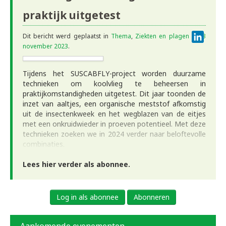
praktijk uitgetest
Linke
Dit bericht werd geplaatst in
Thema
,
Ziekten en plagen
op
3
november 2023
.
Tijdens het SUSCABFLY-project worden duurzame
technieken om koolvlieg te beheersen in
praktijkomstandigheden uitgetest. Dit jaar toonden de
inzet van aaltjes, een organische meststof afkomstig
uit de insectenkweek en het wegblazen van de eitjes
met een onkruidwieder in proeven potentieel. Met deze
technieken zoeken we in 2024 verder naar beloftevolle
combinaties.
Lees hier verder als abonnee.
Log in als abonnee
Abonneren