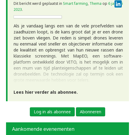
Linke
Dit bericht werd geplaatst in
Smart farming
,
Thema
op
6 januari
2023
.
Als je vandaag langs een van de vele proefvelden van
zaadhuizen loopt, is de kans groot dat je er een drone
ziet boven vliegen. De reden is simpel: drones leveren
nu eenmaal veel sneller en objectiever informatie over
de kwaliteit en opbrengst van hun nieuwe rassen dan
klassieke screenings. Met MapEO, een software-
platform ontwikkeld door VITO, is het mogelijk om in
een mum van tijd planteigenschappen af te leiden uit
dronebeelden. De technologie zal op termijn ook een
grote meerwaarde hebben voor telers.
Lees hier verder als abonnee.
Log in als abonnee
Abonneren
Aankomende evenementen