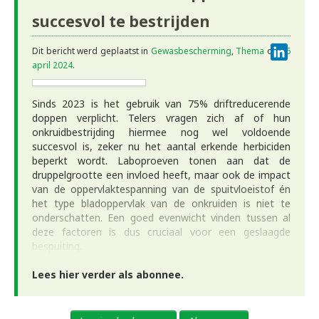
succesvol te bestrijden
Linke
Dit bericht werd geplaatst in
Gewasbescherming
,
Thema
op
26
april 2024
.
Sinds 2023 is het gebruik van 75% driftreducerende
doppen verplicht. Telers vragen zich af of hun
onkruidbestrijding hiermee nog wel voldoende
succesvol is, zeker nu het aantal erkende herbiciden
beperkt wordt. Laboproeven tonen aan dat de
druppelgrootte een invloed heeft, maar ook de impact
van de oppervlaktespanning van de spuitvloeistof én
het type bladoppervlak van de onkruiden is niet te
onderschatten. Een goed evenwicht vinden tussen al
deze factoren is dus cruciaal voor een geslaagde
bespuiting.
Lees hier verder als abonnee.