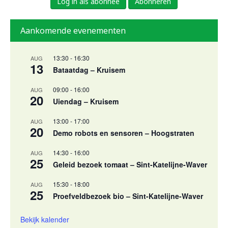
Log in als abonnee
Abonneren
Aankomende evenementen
13:30
-
16:30
AUG
13
Bataatdag – Kruisem
09:00
-
16:00
AUG
20
Uiendag – Kruisem
13:00
-
17:00
AUG
20
Demo robots en sensoren – Hoogstraten
14:30
-
16:00
AUG
25
Geleid bezoek tomaat – Sint-Katelijne-Waver
15:30
-
18:00
AUG
25
Proefveldbezoek bio – Sint-Katelijne-Waver
Bekijk kalender