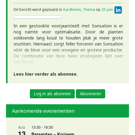
Linke
Dit bericht werd geplaatst in
Aardbeien
,
Thema
op
25 juni 2021
.
In een gestookte voorjaarsteelt met Sonsation is er
nog ruimte voor optimalisatie. Door de planten
voldoende lang koud te houden pluk je meer grote
vruchten. Hiernaast zorgt feller forceren van Sonsation
vóór de bloei voor een vroegere en grotere productie.
De combinatie van deze twee strategieën lijkt zeer
beloftevol.
Lees hier verder als abonnee.
Log in als abonnee
Abonneren
Aankomende evenementen
13:30
-
16:30
AUG
13
Bataatdag – Kruisem