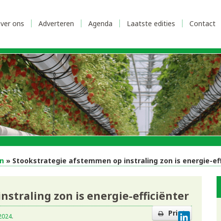
ver ons
Adverteren
Agenda
Laatste edities
Contact
n
» Stookstrategie afstemmen op instraling zon is energie-eff
straling zon is energie-efficiënter
Print
LinkedI
 2024
.