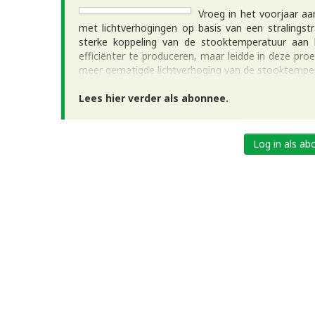
Vroeg in het voorjaar a
met lichtverhogingen op basis van een stralingst
sterke koppeling van de stooktemperatuur aan he
efficiënter te produceren, maar leidde in deze proef
meer gematigde lichtverhoging van de stooktemperat
Lees hier verder als abonnee.
Log in als a