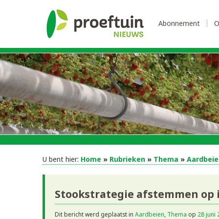
Abonnement
O
U bent hier:
Home
»
Rubrieken
»
Thema
»
Aardbeie
Stookstrategie afstemmen op in
Dit bericht werd geplaatst in
Aardbeien
,
Thema
op
28 juni