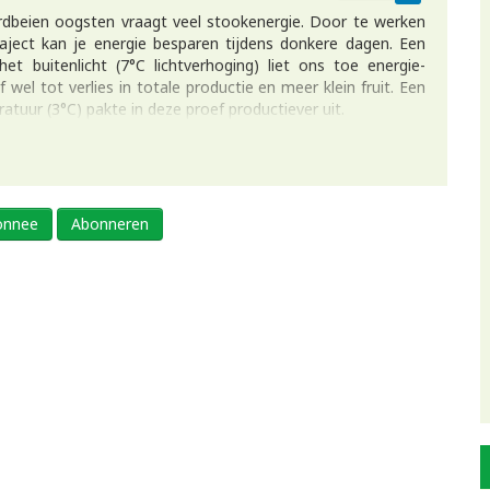
ardbeien oogsten vraagt veel stookenergie. Door te werken
raject kan je energie besparen tijdens donkere dagen. Een
t buitenlicht (7°C lichtverhoging) liet ons toe energie-
 wel tot verlies in totale productie en meer klein fruit. Een
uur (3°C) pakte in deze proef productiever uit.
bonnee
Abonneren