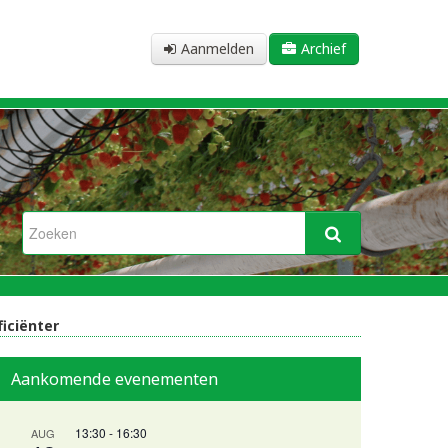
Aanmelden
Archief
iciënter
Aankomende evenementen
13:30
-
16:30
AUG
n