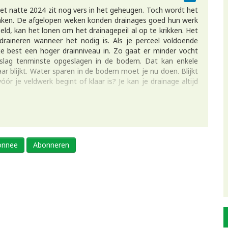
 het natte 2024 zit nog vers in het geheugen. Toch wordt het
denken. De afgelopen weken konden drainages goed hun werk
ld, kan het lonen om het drainagepeil al op te krikken. Het
draineren wanneer het nodig is. Als je perceel voldoende
 je best een hoger drainniveau in. Zo gaat er minder vocht
rslag tenminste opgeslagen in de bodem. Dat kan enkele
aar blijkt. Water sparen in de bodem moet je nu doen. Blijkt
óór je veldwerk begint of klaar is? Je kan je drainage altijd
bonnee
Abonneren