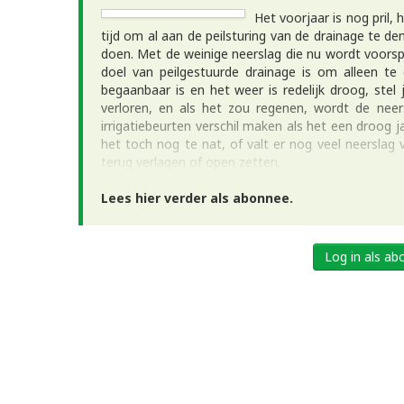
Het voorjaar is nog pril,
tijd om al aan de peilsturing van de drainage te 
doen. Met de weinige neerslag die nu wordt voorspe
doel van peilgestuurde drainage is om alleen te 
begaanbaar is en het weer is redelijk droog, stel
verloren, en als het zou regenen, wordt de nee
irrigatiebeurten verschil maken als het een droog j
het toch nog te nat, of valt er nog veel neerslag v
terug verlagen of open zetten.
Lees hier verder als abonnee.
Log in als a