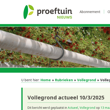
Abonnement
O
U bent hier:
Home
»
Rubrieken
»
Vollegrond
» Volle
Vollegrond actueel 10/3/2025
Dit bericht werd geplaatst in
Actueel
,
Vollegrond
op
13 maa