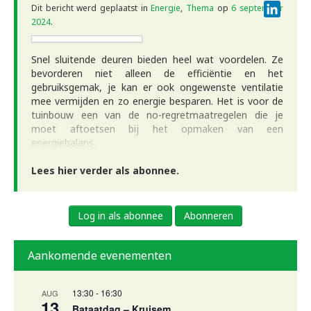
Linke
Dit bericht werd geplaatst in
Energie
,
Thema
op
6 september
2024
.
Snel sluitende deuren bieden heel wat voordelen. Ze
bevorderen niet alleen de efficiëntie en het
gebruiksgemak, je kan er ook ongewenste ventilatie
mee vermijden en zo energie besparen. Het is voor de
tuinbouw een van de no-regretmaatregelen die je
moet aftoetsen bij het opmaken van een
energiebalans.
Lees hier verder als abonnee.
Log in als abonnee
Abonneren
Aankomende evenementen
13:30
-
16:30
AUG
13
Bataatdag – Kruisem