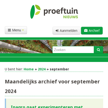
Menu
Aanmelden
Archief
U bent hier:
Home
»
2024
» september
Maandelijks archief voor september
2024
Inagro gaat experimenteren met