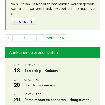
toen uiteindelijk niet of te laat konden worden gerooid,
was er dit jaar veel minder witloof dan normaal. Dat
is…
Lees meer
1
2
3
…
9
Volgende »
Aankomende evenementen
13:30
-
16:30
AUG
13
Bataatdag – Kruisem
09:00
-
16:00
AUG
20
Uiendag – Kruisem
13:00
-
17:00
AUG
20
Demo robots en sensoren – Hoogstraten