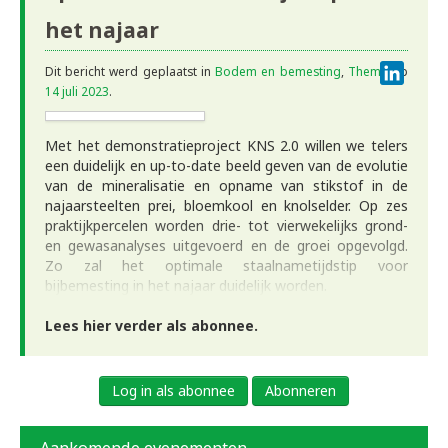
het najaar
Linke
Dit bericht werd geplaatst in
Bodem en bemesting
,
Thema
op
14 juli 2023
.
Met het demonstratieproject KNS 2.0 willen we telers
een duidelijk en up-to-date beeld geven van de evolutie
van de mineralisatie en opname van stikstof in de
najaarsteelten prei, bloemkool en knolselder. Op zes
praktijkpercelen worden drie- tot vierwekelijks grond-
en gewasanalyses uitgevoerd en de groei opgevolgd.
Zo zal het optimale staalnametijdstip voor
bijbemesting in het najaar duidelijk worden.
Lees hier verder als abonnee.
Log in als abonnee
Abonneren