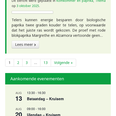
Dit bericht werd geplaatst in
Komkommer en paprika
,
Thema
op
3 oktober 2025
.
Telers kunnen energie besparen door biologische
paprika twee graden kouder te telen, op voorwaarde
dat het juiste ras wordt gekozen. De proef met rode
blokpaprika Margrethe en Alzamora vertoonde geen…
Lees meer
1
2
3
…
13
Volgende »
Aankomende evenementen
13:30
-
16:30
AUG
13
Bataatdag – Kruisem
09:00
-
16:00
AUG
20
Uiendag – Kruisem