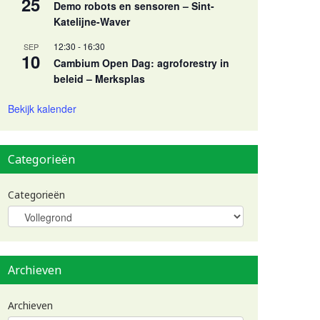
25
Demo robots en sensoren – Sint-
Katelijne-Waver
12:30
-
16:30
SEP
10
Cambium Open Dag: agroforestry in
beleid – Merksplas
Bekijk kalender
Categorieën
Categorieën
Archieven
Archieven