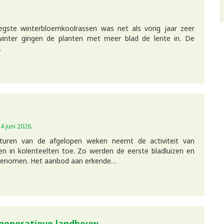
egste winterbloemkoolrassen was net als vorig jaar zeer
inter gingen de planten met meer blad de lente in. De
…
p
4 juni 2026
.
uren van de afgelopen weken neemt de activiteit van
ten in kolenteelten toe. Zo werden de eerste bladluizen en
rgenomen. Het aanbod aan erkende…
egeneratieve landbouw