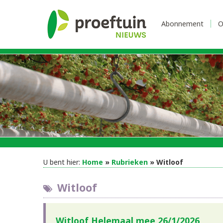
Abonnement
O
U bent hier:
Home
»
Rubrieken
» Witloof
Witloof
Witloof Helemaal mee 26/1/2026