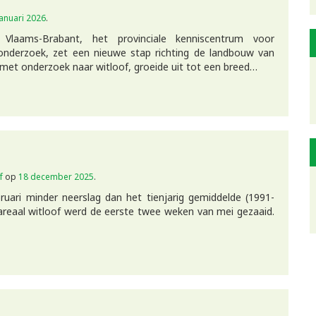
januari 2026
.
 Vlaams-Brabant, het provinciale kenniscentrum voor
wonderzoek, zet een nieuwe stap richting de landbouw van
et onderzoek naar witloof, groeide uit tot een breed…
f
op
18 december 2025
.
bruari minder neerslag dan het tienjarig gemiddelde (1991-
n areaal witloof werd de eerste twee weken van mei gezaaid.