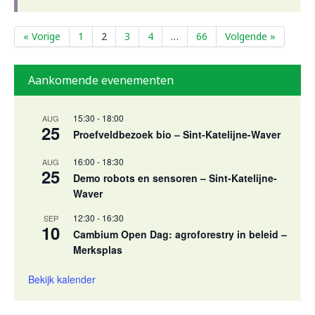
« Vorige
1
2
3
4
…
66
Volgende »
Aankomende evenementen
15:30
-
18:00
AUG
25
Proefveldbezoek bio – Sint-Katelijne-Waver
16:00
-
18:30
AUG
25
Demo robots en sensoren – Sint-Katelijne-
Waver
12:30
-
16:30
SEP
10
Cambium Open Dag: agroforestry in beleid –
Merksplas
Bekijk kalender