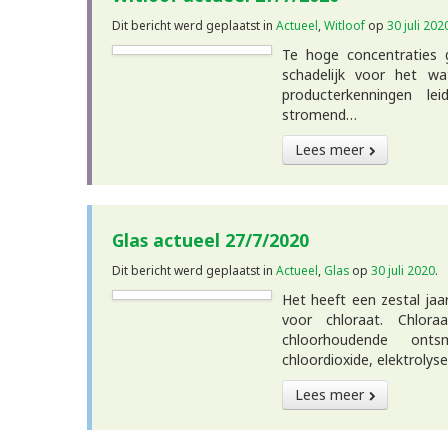
Dit bericht werd geplaatst in
Actueel
,
Witloof
op
30 juli 202
Te hoge concentraties 
schadelijk voor het wa
producterkenningen le
stromend…
Lees meer
Glas actueel 27/7/2020
Dit bericht werd geplaatst in
Actueel
,
Glas
op
30 juli 2020
.
Het heeft een zestal ja
voor chloraat. Chlor
chloorhoudende ontsm
chloordioxide, elektroly
Lees meer