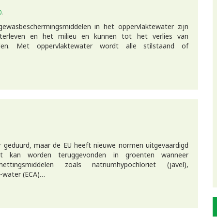
0
.
gewasbeschermingsmiddelen in het oppervlaktewater zijn
terleven en het milieu en kunnen tot het verlies van
iden. Met oppervlaktewater wordt alle stilstaand of
ar geduurd, maar de EU heeft nieuwe normen uitgevaardigd
aat kan worden teruggevonden in groenten wanneer
ettingsmiddelen zoals natriumhypochloriet (javel),
se-water (ECA)…